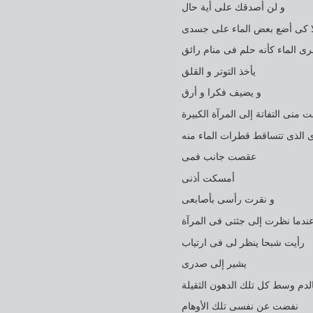
و لن أصدقك على أية حال
 كى أضع بعض الماء على جسدى
ى الماء كأنه حلم فى منام رائق
يأخذ التوتر و القلق
و يضيف فكرا و أرق
ت منى التفاتة إلى المرآة الكبيرة
الذى تتساقط قطرات الماء منه
عقصت جانب فمى
أمسكت أذنى
و نقرت رأسى بأصابعى
ندما نظرت إلى جثتى فى المرآة
رأيت شبحا ينظر لى فى ارتياب
يشير إلى صدرى
الدم وسط كل تلك الدهون الثقيلة
نفضت عن نفسى تلك الأوهام