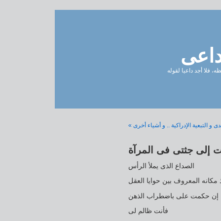
داعى
، فلا أجد داعيا لقوله
دى و التبعية الإدراكية .. و أشياء أخرى
 إلى جثتى فى المرآة
الصداع الذى يملأ الرأس
 مكانه المعروف بين حوايا العقل
ا إن حكمت على باضطراب الذهن
فأنت ظالم لى