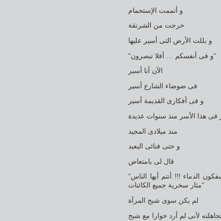
و أتممت الإستحمام
خرجت من الشرنقة
و بللت الأرض التى أسير عليها
“و فى أنفسكم … أفلا تبصرون”
الآن أنا أسير
فى ضوضاء الشارع أسير
و فى أفكارى القديمة أسير
 فى هذا الأسر منذ سنوات عديدة
منذ ميلادى المجيد
و حتى فنائى البعيد
قال لى بامتعاض
“لقد حق فيكم قول الله … تفسدون فيها و تسفكون الدماء !!! أنتم أيها الناس
مثار سخرية جميع الكائنات”
لم يكن سوى شبح المرآة
جاهلته لأنى لم أرد حوارا مع شبح